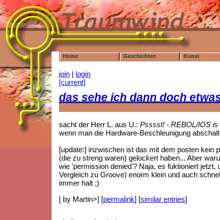
Home
Geschichten
Kunst
join
|
login
[current]
das sehe ich dann doch etwa
sacht der Herr L. aus U.:
Psssst! - REBOL/IOS is l
wenn man die Hardware-Beschleunigung abschaltet
[update:] inzwischen ist das mit dem posten kein 
(die zu streng waren) gelockert haben... Aber wa
wie 'permission denied'? Naja, es fuktioniert jetzt
Vergleich zu Groove) enorm klein und auch schnell
immer halt ;)
[ by Martin>] [
permalink
] [
similar entries
]