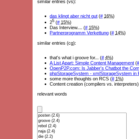
similar entries (vs):
das klingt aber nicht gut
(
#
16%
)
5
2
(
#
15%
)
Das Interview.... (
#
15%
)
Partnerprogramm Verkettung
(
#
14%
)
similar entries (cg):
that's what i groove for... (
#
4%
)
A List Apart: Simple Content Management
(
OpenP2P.com: Is Jabber's Chatbot the Com
phpStorageSystem - xmlStorageSystem in
some more thoughts on RCS (
#
1%
)
Content creation (compilers vs. interpreters)
relevant words