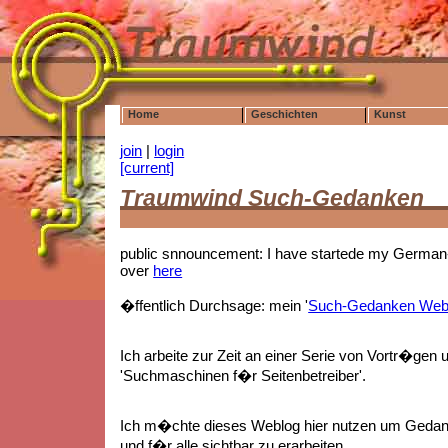
Home
Geschichten
Kunst
join
|
login
[current]
Traumwind Such-Gedanken
public snnouncement: I have startede my German-
over
here
�ffentlich Durchsage: mein '
Such-Gedanken Web
Ich arbeite zur Zeit an einer Serie von Vortr�gen 
'Suchmaschinen f�r Seitenbetreiber'.
Ich m�chte dieses Weblog hier nutzen um Gedan
und f�r alle sichtbar zu erarbeiten.