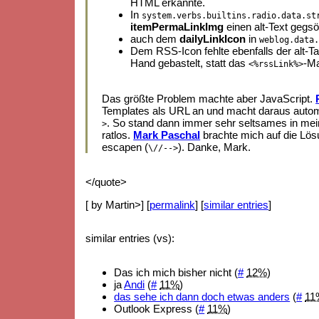
HTML erkannte.
In
system.verbs.builtins.radio.data.st
itemPermaLinkImg
einen alt-Text gegsö
auch dem
dailyLinkIcon
in
weblog.data
Dem RSS-Icon fehlte ebenfalls der alt-Ta
Hand gebastelt, statt das
-Ma
<%rssLink%>
Das größte Problem machte aber JavaScript.
Templates als URL an und macht daraus autom
. So stand dann immer sehr seltsames in mein
>
ratlos.
Mark Paschal
brachte mich auf die Lös
escapen (
). Danke, Mark.
\//-->
</quote>
[ by Martin>] [
permalink
] [
similar entries
]
similar entries (vs):
Das ich mich bisher nicht (
#
12%
)
ja
Andi
(
#
11%
)
das sehe ich dann doch etwas anders
(
#
11
Outlook Express (
#
11%
)