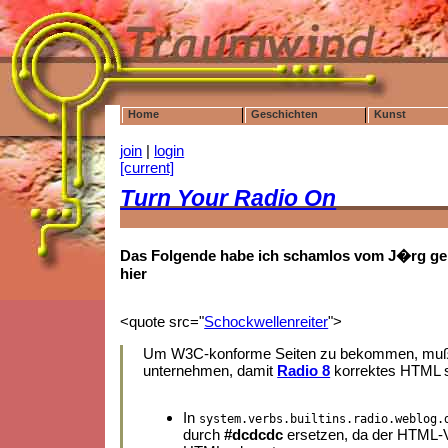
Home
Geschichten
Kunst
join
|
login
[current]
Turn Your Radio On
Das Folgende habe ich schamlos vom J�rg gek
hier
<quote src="
Schockwellenreiter
">
Um W3C-konforme Seiten zu bekommen, mußt
unternehmen, damit
Radio 8
korrektes HTML s
In
system.verbs.builtins.radio.weblog.
durch
#dcdcdc
ersetzen, da der HTML-V