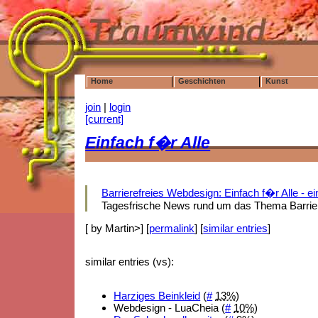
Home
Geschichten
Kunst
join
|
login
[current]
Einfach f�r Alle
Barrierefreies Webdesign: Einfach f�r Alle - ei
Tagesfrische
News
rund um das Thema Barriere
[ by Martin>] [
permalink
] [
similar entries
]
similar entries (vs):
Harziges Beinkleid
(
#
13%
)
Webdesign - LuaCheia (
#
10%
)