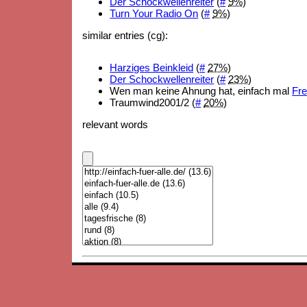
Der Schockwellenreiter
(
#
9%
)
Turn Your Radio On
(
#
9%
)
similar entries (cg):
Harziges Beinkleid
(
#
27%
)
Der Schockwellenreiter
(
#
23%
)
Wen man keine Ahnung hat, einfach mal
Fre
Traumwind2001/2 (
#
20%
)
relevant words