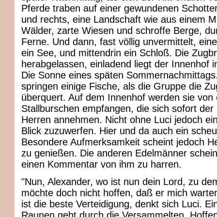
Pferde traben auf einer gewundenen Schotter
und rechts, eine Landschaft wie aus einem M
Wälder, zarte Wiesen und schroffe Berge, dun
Ferne. Und dann, fast völlig unvermittelt, ein
ein See, und mittendrin ein Schloß. Die Zugbr
herabgelassen, einladend liegt der Innenhof 
Die Sonne eines späten Sommernachmittags
springen einige Fische, als die Gruppe die Z
überquert. Auf dem Innenhof werden sie von e
Stallburschen empfangen, die sich sofort der R
Herren annehmen. Nicht ohne Luci jedoch ei
Blick zuzuwerfen. Hier und da auch ein sche
Besondere Aufmerksamkeit scheint jedoch He
zu genießen. Die anderen Edelmänner scheine
einen Kommentar von ihm zu harren.
"Nun, Alexander, wo ist nun dein Lord, zu dem
möchte doch nicht hoffen, daß er mich warten 
ist die beste Verteidigung, denkt sich Luci. E
Raunen geht durch die Versammelten. Hoffent