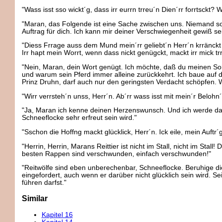
"Wass isst sso wickt´g, dass irr eurrn trreu´n Dien´rr forrtsckt?
"Maran, das Folgende ist eine Sache zwischen uns. Niemand so
Auftrag für dich. Ich kann mir deiner Verschwiegenheit gewiß se
"Diess Frrage auss dem Mund mein´rr geliebt´n Herr´n krränckt 
Irr hapt mein Worrt, wenn dass nickt genügckt, mackt irr mick trra
"Nein, Maran, dein Wort genügt. Ich möchte, daß du meinen Sohn
und warum sein Pferd immer alleine zurückkehrt. Ich baue auf d
Prinz Druhn, darf auch nur den geringsten Verdacht schöpfen. 
"Wirr verrsteh´n unss, Herr´n. Ab´rr wass isst mit mein´r Belohn´g
"Ja, Maran ich kenne deinen Herzenswunsch. Und ich werde da
Schneeflocke sehr erfreut sein wird."
"Sschon die Hoffng mackt glücklick, Herr´n. Ick eile, mein Auftr´g 
"Herrin, Herrin, Marans Reittier ist nicht im Stall, nicht im Stall!
besten Rappen sind verschwunden, einfach verschwunden!"
"Reitwölfe sind eben unberechenbar, Schneeflocke. Beruhige di
eingefordert, auch wenn er darüber nicht glücklich sein wird. 
führen darfst."
Similar
Kapitel 16