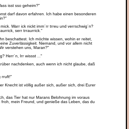
 Wass isst sso geheim?"
nst darf davon erfahren. Ich habe einen besonderen
in?"
mick. Warr ick nickt imm´rr trreu und verrschwig´n?
urrick, serr trraurrick."
 beschattest. Ich möchte wissen, wohin er reitet,
eine Zuverlässigkeit. Niemand, und vor allem nicht
Wir verstehen uns, Maran?"
? Herr´n, Irr wissst ..."
rüber nachdenken, auch wenn ich nicht glaube, daß
rruft!"
 Der Knecht ist völlig außer sich, außer sich, drei Eurer
ch, das Tier hat nur Marans Belohnung im voraus
Sei froh, mein Freund, und genieße das Leben, das du