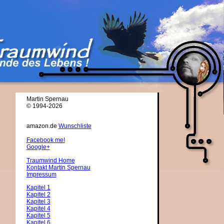
Martin Spernau
© 1994-2026
amazon.de
Wunschliste
Facebook me!
Google+
Traumwind Home
Kontakt Martin Spernau
Impressum
Kapitel 1
Kapitel 2
Kapitel 3
Kapitel 4
Kapitel 5
Kapitel 6