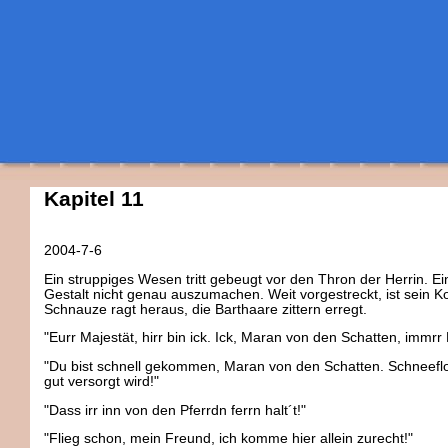
Kapitel 11
2004-7-6
Ein struppiges Wesen tritt gebeugt vor den Thron der Herrin. E
Gestalt nicht genau auszumachen. Weit vorgestreckt, ist sein Ko
Schnauze ragt heraus, die Barthaare zittern erregt.
"Eurr Majestät, hirr bin ick. Ick, Maran von den Schatten, immrr 
"Du bist schnell gekommen, Maran von den Schatten. Schneeflocke
gut versorgt wird!"
"Dass irr inn von den Pferrdn ferrn halt´t!"
"Flieg schon, mein Freund, ich komme hier allein zurecht!"