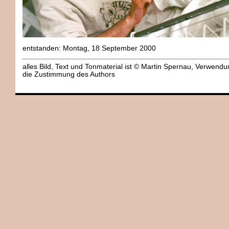
entstanden: Montag, 18 September 2000
alles Bild, Text und Tonmaterial ist © Martin Spernau, Verwend
die Zustimmung des Authors